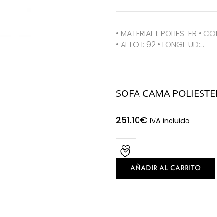
• MATERIAL 1: POLIESTER • CO
• ALTO 1: 92 • LONGITUD:…
SOFA CAMA POLIESTE
251.10
€
IVA incluido
AÑADIR AL CARRITO