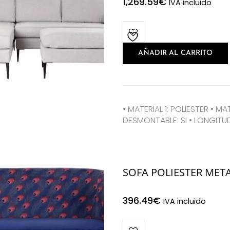
1,269.59
€
IVA incluido
AÑADIR AL CARRITO
• MATERIAL 1: POLIESTER • MA
DESMONTABLE: SI • LONGITUD
SOFA POLIESTER MET
396.49
€
IVA incluido