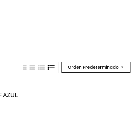
COJINES
COMP
Orden Predeterminado
F AZUL