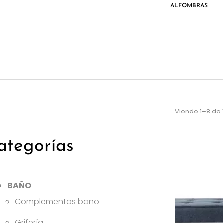
ETES
TEXTIL
ALFOMBRAS
Viendo 1–8 de 
ategorías
BAÑO
Complementos baño
Grifería