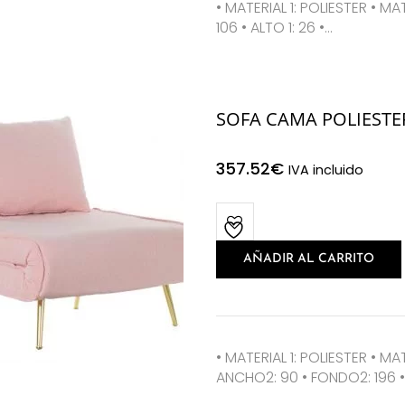
• MATERIAL 1: POLIESTER • MA
106 • ALTO 1: 26 •…
SOFA CAMA POLIESTE
357.52
€
IVA incluido
AÑADIR AL CARRITO
• MATERIAL 1: POLIESTER • M
ANCHO2: 90 • FONDO2: 196 •