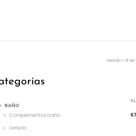
Viendo 1–8 de 
ategorías
A
BAÑO
6
Complementos baño
Grifería