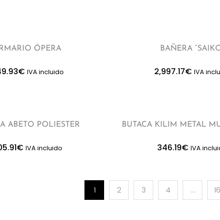
RMARIO ÓPERA
BAÑERA “SAIK
49.93
€
2,997.17
€
IVA incluido
IVA incl
A ABETO POLIESTER
BUTACA KILIM METAL M
05.91
€
346.19
€
IVA incluido
IVA inclu
1
2
3
4
…
1