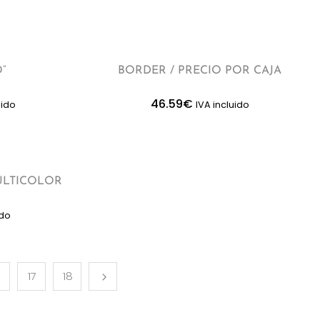
O”
BORDER / PRECIO POR CAJA
46.59
€
uido
IVA incluido
ULTICOLOR
ido
6
17
18